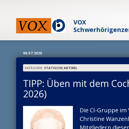
Zur Startseite
VOX
Schwerhörigenze
Schwerhörigkeit
06.07.2026
Aktuell
KATEGORIE:
STATISCHE ARTIKEL
Allgemeine Meldungen
TIPP: Üben mit dem Coch
Service
VOX-spezifische Meldungen
2026)
Beratungscenter VOX-Technisch
Die CI-Gruppe im 
Termine
Christine Wanze
Mitgliedern diese
Interne Termine