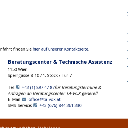
nfahrt finden Sie
hier auf unserer Kontaktseite
.
Beratungscenter & Technische Assistenz
1150 Wien
Sperrgasse 8-10 / 1. Stock / Tür 7
Tel.:
+43 (1) 897 47 87
für Beratungstermine &
Anfragen an Beratungscenter TA-VOX generell
E-Mail:
office
@
ta-vox
.
at
SMS-Service:
+43 (676) 844 361 330