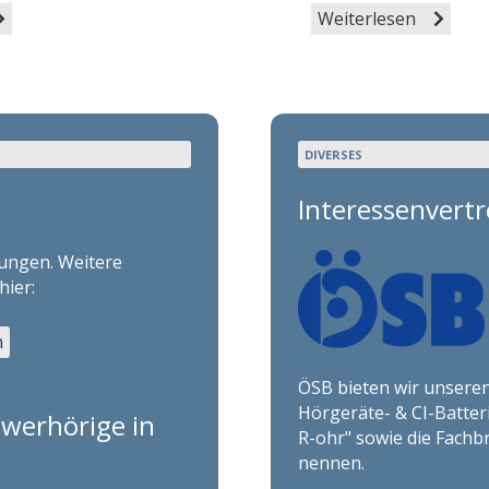
Weiterlesen
DIVERSES
.
Interessenvert
tungen. Weitere
hier:
n
ÖSB bieten wir unseren
Hörgeräte- & CI-Batteri
hwerhörige in
R-ohr" sowie die Fachb
nennen.