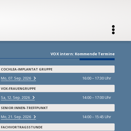
Navigati
VOX intern: Kommende Termine
stehen
COCHLEA-IMPLANTAT GRUPPE
Mo, 07. Sep. 2026
16:00 – 17:30 Uhr
tz
o
VOX-FRAUENGRUPPE
er:innen
Sa, 12. Sep. 2026
14:00 – 17:00 Uhr
 Mitarbeiter:innen im Projekt
SENIOR:INNEN-TREFFPUNKT
Mo, 21. Sep. 2026
14:00 – 15:45 Uhr
FACHVORTRAGSSTUNDE