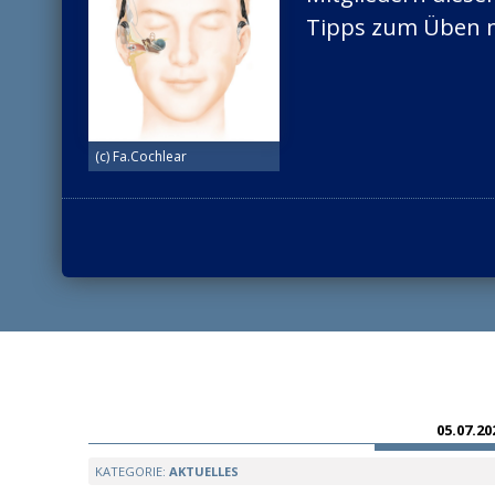
Links
Tipps zum Üben mi
Externe Termine
Vereine
VOX Spezial-Events
Behinderung, Soziales & Jobserv
Ämter und Behörden
(c) Fa.Cochlear
Unternehmen
Medien
Ausland
05.07.20
KATEGORIE:
AKTUELLES