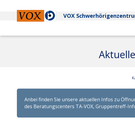
Zur Startseite
VOX
Schwerhörigenzentr
Sie befinden sich hier:
Schwerhörigkeit
Aktuell
Aktuell
K
Allgemeine Meldungen
VOX-spezifische Meldungen
Anbei finden Sie unsere aktuellen Infos zu Öffn
des Beratungscenters TA-VOX, Gruppentreff-Info
Service
Beratungscenter VOX-Technisch