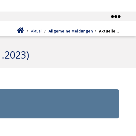
Zur Startseite
Aktuell
Allgemeine Meldungen
Aktuelle...
1.2023)
stehen
tz
o
er:innen
 Mitarbeiter:innen im Projekt