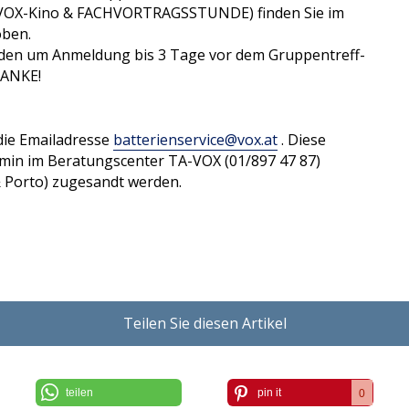
OX-Kino & FACHVORTRAGSSTUNDE) finden Sie im
oben.
nden um Anmeldung bis 3 Tage vor dem Gruppentreff-
DANKE!
 die Emailadresse
batterienservice
@
vox
.
at
. Diese
in im Beratungscenter TA-VOX (01/897 47 87)
& Porto) zugesandt werden.
Teilen Sie diesen Artikel
teilen
pin it
0