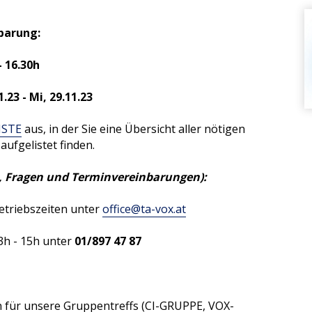
barung:
- 16.30h
3 - Mi, 29.11.23
ISTE
aus, in der Sie eine Übersicht aller nötigen
icestellen
aufgelistet finden.
s, Fragen und Terminvereinbarungen):
triebszeiten unter
office
@
ta-vox
.
at
Suchen
3h - 15h unter
01/897 47 87
n für unsere Gruppentreffs (CI-GRUPPE, VOX-