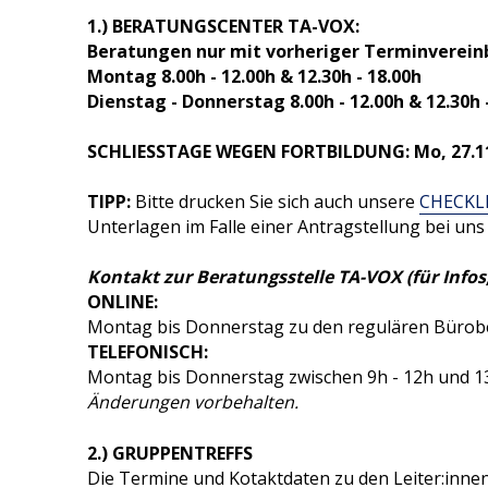
1.) BERATUNGSCENTER TA-VOX:
Beratungen nur mit vorheriger Terminverein
Termine
Montag 8.00h - 12.00h & 12.30h - 18.00h
Interne Termine
Dienstag - Donnerstag 8.00h - 12.00h & 12.30h 
Links
Externe Termine
SCHLIESSTAGE WEGEN FORTBILDUNG: Mo, 27.11.2
Vereine
VOX Spezial-Events
TIPP:
Bitte drucken Sie sich auch unsere
CHECKL
Behinderung, Soziales & Jobserv
Unterlagen im Falle einer Antragstellung bei uns 
Ämter und Behörden
Kontakt zur Beratungsstelle TA-VOX (für Info
Unternehmen
ONLINE:
Montag bis Donnerstag zu den regulären Bürobe
Medien
TELEFONISCH:
Montag bis Donnerstag zwischen 9h - 12h und 1
Ausland
Änderungen vorbehalten.
2.) GRUPPENTREFFS
Die Termine und Kotaktdaten zu den Leiter:inne