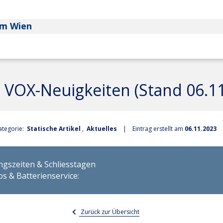
um Wien
Die Organisation
e VOX-Neuigkeiten (Stand 06.1
Über uns und wofür wir 
Team
Leitbild
ategorie:
Statische Artikel
,
Aktuelles
| Eintrag erstellt am
06.11.2023
Ehrenamtlicher Vorstand
Impressum & Datenschu
Vereins- & Spendenkont
Ehrenamtliche Mitarbeit
ungszeiten & Schliesstagen
Kontakt
Hauptamtlich angestellte
s & Batterienservice:
TA-VOX
Suche
Zurück zur Übersicht
e Assistenz