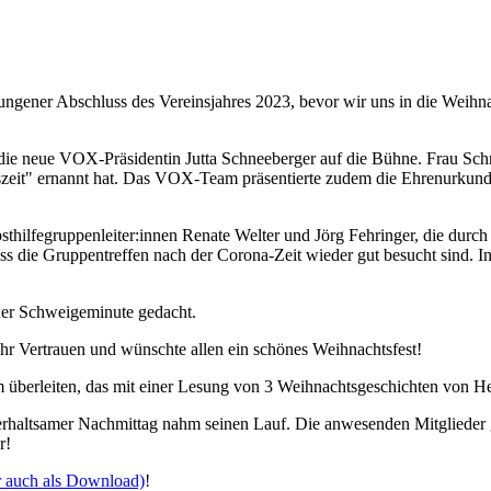
ngener Abschluss des Vereinsjahres 2023, bevor wir uns in die Weihn
die neue VOX-Präsidentin Jutta Schneeberger auf die Bühne. Frau Schn
zeit" ernannt hat. Das VOX-Team präsentierte zudem die Ehrenurkund
sthilfegruppenleiter:innen Renate Welter und Jörg Fehringer, die durch
, dass die Gruppentreffen nach der Corona-Zeit wieder gut besucht sin
ner Schweigeminute gedacht.
hr Vertrauen und wünschte allen ein schönes Weihnachtsfest!
berleiten, das mit einer Lesung von 3 Weihnachtsgeschichten von Her
terhaltsamer Nachmittag nahm seinen Lauf. Die anwesenden Mitgliede
r!
r auch als Download)
!