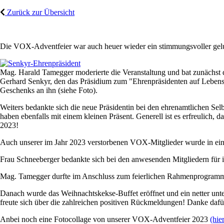
Zurück zur Übersicht
Die VOX-Adventfeier war auch heuer wieder ein stimmungsvoller gelu
Mag. Harald Tamegger moderierte die Veranstaltung und bat zunächst 
Gerhard Senkyr, den das Präsidium zum "Ehrenpräsidenten auf Lebens
Geschenks an ihn (siehe Foto).
Weiters bedankte sich die neue Präsidentin bei den ehrenamtlichen Selb
haben ebenfalls mit einem kleinen Präsent. Generell ist es erfreulich
2023!
Auch unserer im Jahr 2023 verstorbenen VOX-Mitglieder wurde in ei
Frau Schneeberger bedankte sich bei den anwesenden Mitgliedern für i
Mag. Tamegger durfte im Anschluss zum feierlichen Rahmenprogramm ü
Danach wurde das Weihnachtskekse-Buffet eröffnet und ein netter un
freute sich über die zahlreichen positiven Rückmeldungen! Danke dafü
Anbei noch eine Fotocollage von unserer VOX-Adventfeier 2023
(hie