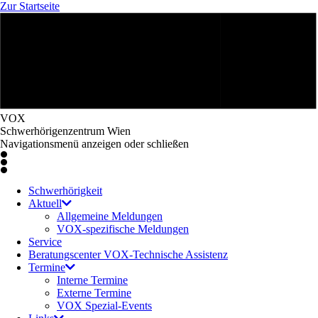
Zur Startseite
VOX
Schwerhörigenzentrum Wien
Navigationsmenü anzeigen oder schließen
Schwerhörigkeit
Aktuell
Allgemeine Meldungen
VOX-spezifische Meldungen
Service
Beratungscenter VOX-Technische Assistenz
Termine
Interne Termine
Externe Termine
VOX Spezial-Events